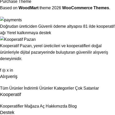
Purchase Theme
Based on
WoodMart
theme
2026
WooCommerce Themes
.
Doğrudan üreticiden
Güvenli ödeme altyapısı
81 ilde kooperatif
ağı
Yerel kalkınmaya destek
Kooperatif Pazarı, yerel üreticileri ve kooperatifleri doğal
ürünleriyle dijital pazaryerinde buluşturan güvenilir alışveriş
deneyimidir.
f
◎
x
in
Alışveriş
Tüm Ürünler
İndirimli Ürünler
Kategoriler
Çok Satanlar
Kooperatif
Kooperatifler
Mağaza Aç
Hakkımızda
Blog
Destek