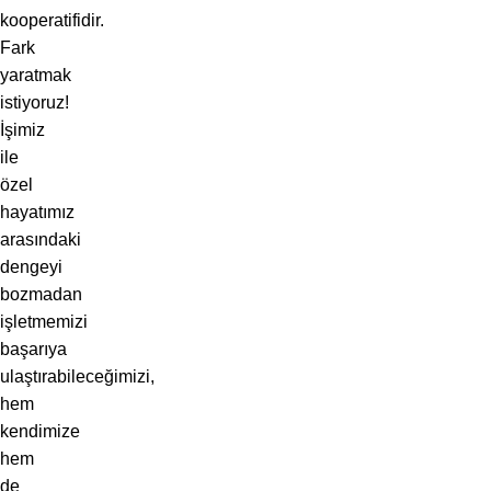
kooperatifidir.
Fark
yaratmak
istiyoruz!
İşimiz
ile
özel
hayatımız
arasındaki
dengeyi
bozmadan
işletmemizi
başarıya
ulaştırabileceğimizi,
hem
kendimize
hem
de