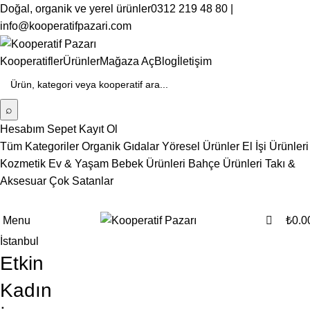
Doğal, organik ve yerel ürünler
0312 219 48 80 |
info@kooperatifpazari.com
Kooperatifler
Ürünler
Mağaza Aç
Blog
İletişim
⌕
Hesabım
Sepet
Kayıt Ol
Tüm Kategoriler
Organik Gıdalar
Yöresel Ürünler
El İşi Ürünleri
Kozmetik
Ev & Yaşam
Bebek Ürünleri
Bahçe Ürünleri
Takı &
Aksesuar
Çok Satanlar
0
Menu
₺
0.0
İstanbul
Etkin
Kadın