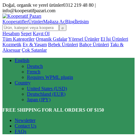
Doğal, organik ve yerel ürünler
0312 219 48 80 |
info@kooperatifpazari.com
Kooperatifler
Ürünler
Mağaza Aç
Blog
İletişim
⌕
Hesabım
Sepet
Kayıt Ol
Tüm Kategoriler
Organik Gıdalar
Yöresel Ürünler
El İşi Ürünleri
Kozmetik
Ev & Yaşam
Bebek Ürünleri
Bahçe Ürünleri
Takı &
Aksesuar
Çok Satanlar
English
Deutsch
French
Requires WPML plugin
Country
United States (USD)
Deutschland (EUR)
Japan (JPY)
FREE SHIPPING FOR ALL ORDERS OF $150
Newsletter
Contact Us
FAQs