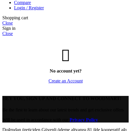
Compare
Login / Register
Shopping cart
Close
Sign in
Close
No account yet?
Create an Account
HEY YOU, SIGN UP AND CONNECT TO WOODMART!
Be the first to learn about our latest trends and get exclusive offers
Will be used in accordance with our
Privacy Policy
Doğrudan üreticiden
Güvenli ödeme altyapısı
81 ilde kooperatif ağı