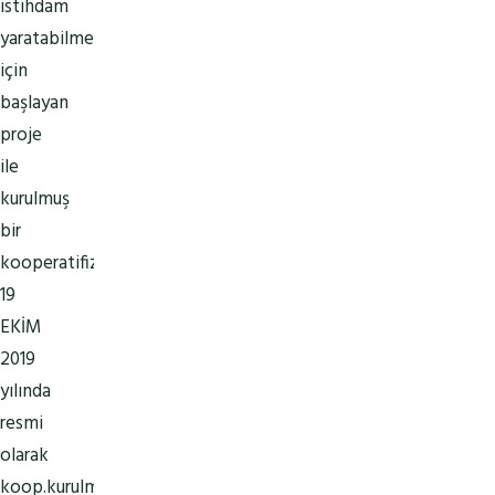
istihdam
yaratabilmek
için
başlayan
proje
ile
kurulmuş
bir
kooperatifiz.
19
EKİM
2019
yılında
resmi
olarak
koop.kurulmuş