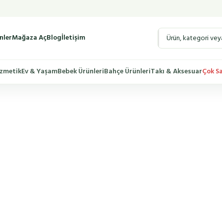
nler
Mağaza Aç
Blog
İletişim
zmetik
Ev & Yaşam
Bebek Ürünleri
Bahçe Ürünleri
Takı & Aksesuar
Çok S