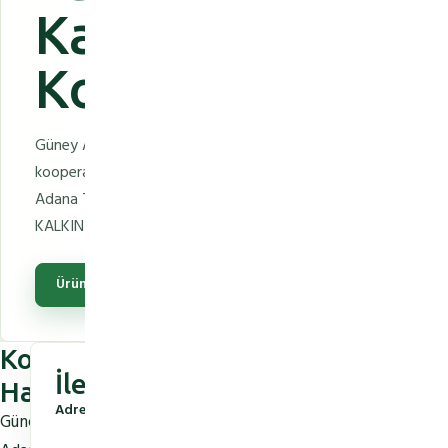
Kalkınma
Kooperatifi
Güney Adana Kadın Girişimciler Tarımsal Kalkınma
kooperatifimiz 5 Mayıs 2018 yılında Adana Valiliği.
Adana Tarım İl Müdürlüğü .GÜNEY ADANA
KALKINMA PROJESİ GÜNEYİN TURUNCU KADININ
Ürünleri Gör
Kooperatif
İletişim Bilgileri
Hakkında
Adres:
Adana
Güney