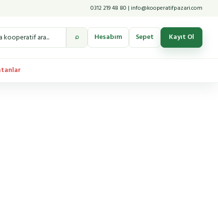
0312 219 48 80 | info@kooperatifpazari.com
⌕
Hesabım
Sepet
Kayıt Ol
atanlar