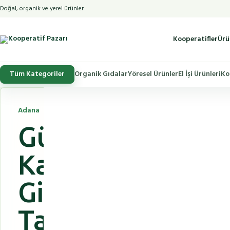
Doğal, organik ve yerel ürünler
Kooperatifler
Ürü
Tüm Kategoriler
Organik Gıdalar
Yöresel Ürünler
El İşi Ürünleri
Ko
Adana
Güney Adana
Kadın
Girişimciler
Tarımsal