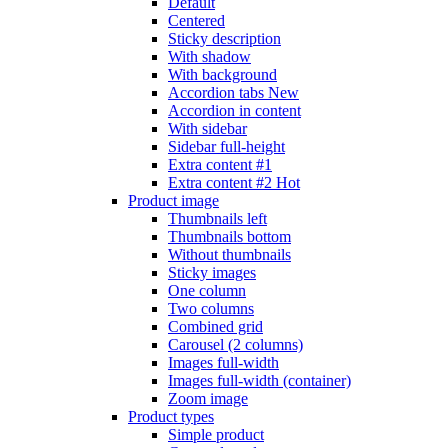
Default
Centered
Sticky description
With shadow
With background
Accordion tabs
New
Accordion in content
With sidebar
Sidebar full-height
Extra content #1
Extra content #2
Hot
Product image
Thumbnails left
Thumbnails bottom
Without thumbnails
Sticky images
One column
Two columns
Combined grid
Carousel (2 columns)
Images full-width
Images full-width (container)
Zoom image
Product types
Simple product