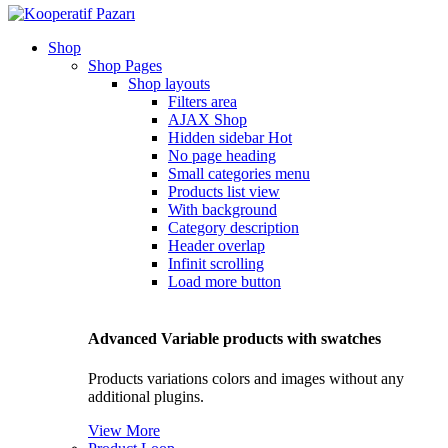
Shop
Shop Pages
Shop layouts
Filters area
AJAX Shop
Hidden sidebar
Hot
No page heading
Small categories menu
Products list view
With background
Category description
Header overlap
Infinit scrolling
Load more button
Advanced Variable products with swatches
Products variations colors and images without any
additional plugins.
View More