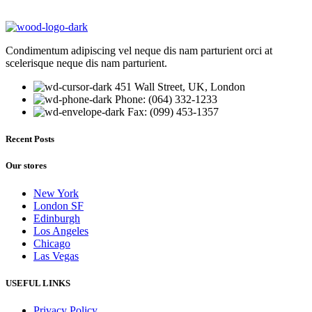
Condimentum adipiscing vel neque dis nam parturient orci at
scelerisque neque dis nam parturient.
451 Wall Street, UK, London
Phone: (064) 332-1233
Fax: (099) 453-1357
Recent Posts
Our stores
New York
London SF
Edinburgh
Los Angeles
Chicago
Las Vegas
USEFUL LINKS
Privacy Policy