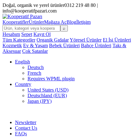
Doğal, organik ve yerel ürünler
0312 219 48 80 |
info@kooperatifpazari.com
Kooperatifler
Ürünler
Mağaza Aç
Blog
İletişim
⌕
Hesabım
Sepet
Kayıt Ol
Tüm Kategoriler
Organik Gıdalar
Yöresel Ürünler
El İşi Ürünleri
Kozmetik
Ev & Yaşam
Bebek Ürünleri
Bahçe Ürünleri
Takı &
Aksesuar
Çok Satanlar
English
Deutsch
French
Requires WPML plugin
Country
United States (USD)
Deutschland (EUR)
Japan (JPY)
FREE SHIPPING FOR ALL ORDERS OF $150
Newsletter
Contact Us
FAQs