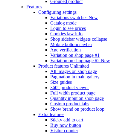
Grouped product
Features
Configuring settings
Variations swatches
New
Catalog mode
Login to see prices
Cookies law info
Shop sidebar widgets collapse
Mobile bottom navbar
Age verification
Variation on shop page #1
Variation on shop page #2
New
Product features
Unlimited
All images on shop page
Pagination in main gallery
Size guides
360° product viewer
Full width product page
Quantity input on shop page
Custom product tabs
Show brand on product loop
Extra features
Sticky add to cart
Buy now button
Visitor counter