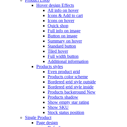
Product Loop
Hover design
Effects
All info on hover
Icons & Add to cart
Icons on hover
Quick shop
Full info on image
Button on image
Summary on hover
Standard button
Tiled hover
Full width button
Additional information
Products styles
Even product grid
Products color scheme
Bordered grid style outside
Bordered grid style inside
Products background
New
Products shadow
Show empty star rating
Show SKU
Stock status position
Single Product
Page design