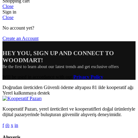
Shopping cart
Close
Sign in
Close
No account yet?
Create an Account
HEY YOU, SIGN UP AND CONNECT TO
WOODMART!
Be the first to learn about our latest trends and get exclusive offers
Will be used in accordance with our
Privacy Policy
Doğrudan üreticiden
Güvenli ödeme altyapısı
81 ilde kooperatif ağı
Yerel kalkınmaya destek
Kooperatif Pazarı, yerel üreticileri ve kooperatifleri doğal ürünleriyle
dijital pazaryerinde buluşturan güvenilir alışveriş deneyimidir.
f
◎
x
in
Alışveriş