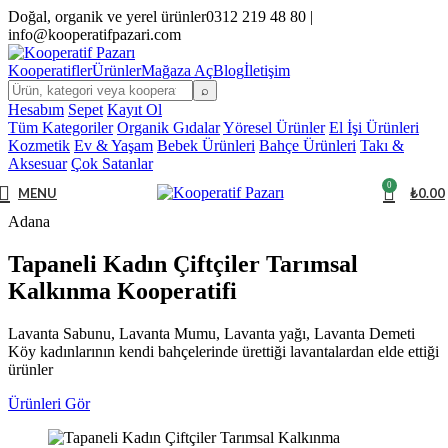
Doğal, organik ve yerel ürünler
0312 219 48 80 |
info@kooperatifpazari.com
Kooperatifler
Ürünler
Mağaza Aç
Blog
İletişim
⌕
Hesabım
Sepet
Kayıt Ol
Tüm Kategoriler
Organik Gıdalar
Yöresel Ürünler
El İşi Ürünleri
Kozmetik
Ev & Yaşam
Bebek Ürünleri
Bahçe Ürünleri
Takı &
Aksesuar
Çok Satanlar
0
MENU
₺
0.00
Adana
Tapaneli Kadın Çiftçiler Tarımsal
Kalkınma Kooperatifi
Lavanta Sabunu, Lavanta Mumu, Lavanta yağı, Lavanta Demeti
Köy kadınlarının kendi bahçelerinde ürettiği lavantalardan elde ettiği
ürünler
Ürünleri Gör