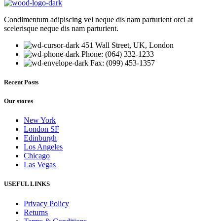
Condimentum adipiscing vel neque dis nam parturient orci at
scelerisque neque dis nam parturient.
451 Wall Street, UK, London
Phone: (064) 332-1233
Fax: (099) 453-1357
Recent Posts
Our stores
New York
London SF
Edinburgh
Los Angeles
Chicago
Las Vegas
USEFUL LINKS
Privacy Policy
Returns