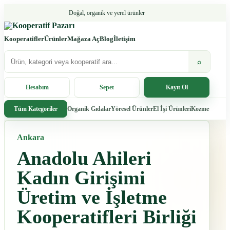
Doğal, organik ve yerel ürünler
Kooperatifler
Ürünler
Mağaza Aç
Blog
İletişim
⌕
Hesabım
Sepet
Kayıt Ol
Organik Gıdalar
Yöresel Ürünler
El İşi Ürünleri
Kozmetik
Ev &
Tüm Kategoriler
Ankara
Anadolu Ahileri
Kadın Girişimi
Üretim ve İşletme
Kooperatifleri Birliği