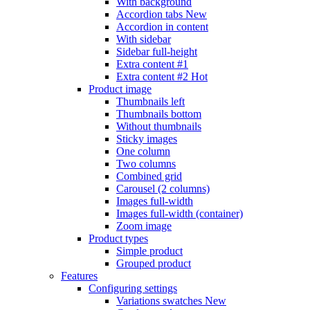
With background
Accordion tabs
New
Accordion in content
With sidebar
Sidebar full-height
Extra content #1
Extra content #2
Hot
Product image
Thumbnails left
Thumbnails bottom
Without thumbnails
Sticky images
One column
Two columns
Combined grid
Carousel (2 columns)
Images full-width
Images full-width (container)
Zoom image
Product types
Simple product
Grouped product
Features
Configuring settings
Variations swatches
New