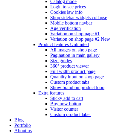
Catalog mode
Login to see prices
Cookies law info
Shop sidebar widgets collapse
Mobile bottom navbar
Age verification
Variation on shop page #1
Variation on shop page #2
New
Product features
Unlimited
All images on shop page
Pagination in main gallery
Size guides
360° product viewer
Full width product page
Quantity input on shop page
Custom product tabs
Show brand on product loop
Extra features
Sticky add to cart
Buy now button
Visitor counter
Custom product label
Blog
Portfolio
About us