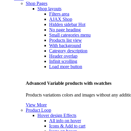
Shop Pages
Shop layouts
Filters area
AJAX Shop
Hidden sidebar
Hot
No page heading
Small categories menu
Products list view
With background
Category description
Header overlap
Infinit scrolling
Load more button
Advanced Variable products with swatches
Products variations colors and images without any additi
View More
Product Loop
Hover design
Effects
All info on hover
Icons & Add to cart