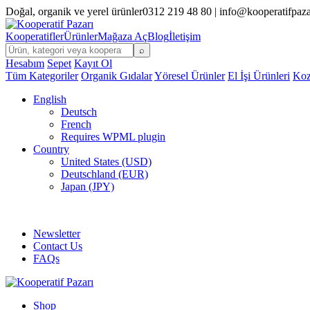
Doğal, organik ve yerel ürünler
0312 219 48 80 | info@kooperatifpaz
Kooperatifler
Ürünler
Mağaza Aç
Blog
İletişim
⌕
Hesabım
Sepet
Kayıt Ol
Tüm Kategoriler
Organik Gıdalar
Yöresel Ürünler
El İşi Ürünleri
Koz
English
Deutsch
French
Requires WPML plugin
Country
United States (USD)
Deutschland (EUR)
Japan (JPY)
FREE SHIPPING FOR ALL ORDERS OF $150
Newsletter
Contact Us
FAQs
Shop