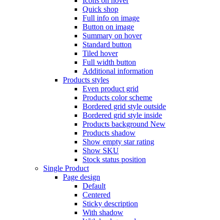
Icons on hover
Quick shop
Full info on image
Button on image
Summary on hover
Standard button
Tiled hover
Full width button
Additional information
Products styles
Even product grid
Products color scheme
Bordered grid style outside
Bordered grid style inside
Products background
New
Products shadow
Show empty star rating
Show SKU
Stock status position
Single Product
Page design
Default
Centered
Sticky description
With shadow