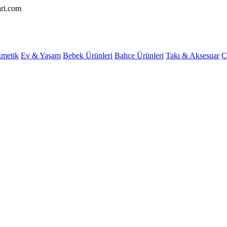
ari.com
metik
Ev & Yaşam
Bebek Ürünleri
Bahçe Ürünleri
Takı & Aksesuar
Ç