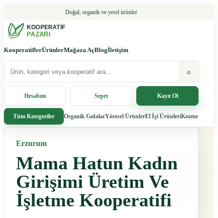
Doğal, organik ve yerel ürünler
Kooperatifler
Ürünler
Mağaza Aç
Blog
İletişim
⌕
Hesabım
Sepet
Kayıt Ol
Organik Gıdalar
Yöresel Ürünler
El İşi Ürünleri
Kozmetik
Ev &
Tüm Kategoriler
Erzurum
Mama Hatun Kadın
Girişimi Üretim Ve
İşletme Kooperatifi